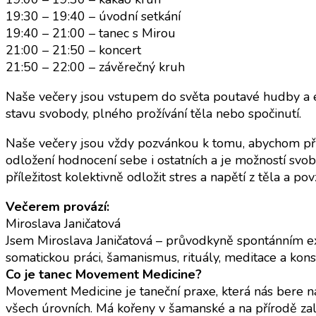
19:30 – 19:40 – úvodní setkání
19:40 – 21:00 – tanec s Mirou
21:00 – 21:50 – koncert
21:50 – 22:00 – závěrečný kruh
Naše večery jsou vstupem do světa poutavé hudby a e
stavu svobody, plného prožívání těla nebo spočinutí.
Naše večery jsou vždy pozvánkou k tomu, abychom přišl
odložení hodnocení sebe i ostatních a je možností svo
příležitost kolektivně odložit stres a napětí z těla a p
Večerem provází:
Miroslava Janičatová
Jsem Miroslava Janičatová – průvodkyně spontánním e
somatickou práci, šamanismus, rituály, meditace a kons
Co je tanec Movement Medicine?
Movement Medicine je taneční praxe, která nás bere na 
všech úrovních. Má kořeny v šamanské a na přírodě za