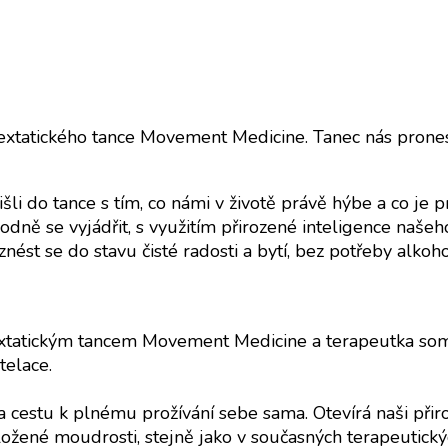
xtatického tance Movement Medicine. Tanec nás prones
i do tance s tím, co námi v životě právě hýbe a co je p
bodně se vyjádřit, s využitím přirozené inteligence naš
ovznést se do stavu čisté radosti a bytí, bez potřeby alko
xtatickým tancem Movement Medicine a terapeutka soma
telace.
cestu k plnému prožívání sebe sama. Otevírá naši přiroz
ložené moudrosti, stejně jako v současných terapeutick