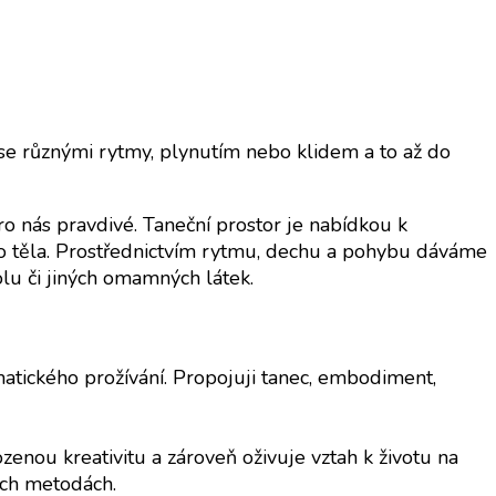
e různými rytmy, plynutím nebo klidem a to až do
ro nás pravdivé. Taneční prostor je nabídkou k
eho těla. Prostřednictvím rytmu, dechu a pohybu dáváme
holu či jiných omamných látek.
tického prožívání. Propojuji tanec, embodiment,
enou kreativitu a zároveň oživuje vztah k životu na
ých metodách.