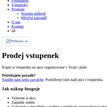
Fotogalerie
Vstupenky
Program
Seznam událostí
Měsíční kalendář
O nás
Kontakt
Přihlásit se
Prodej vstupenek
Kupte si vstupenku na akce organizované v Avati i jinde.
Potřebujete poradit?
Napište nám nebo zavolejte
. Pomůžeme vám najít akci i vstupenku.
Jak nákup funguje
Vyberete si akci.
Zaplatíte online.
Vstupenka vám přijde e-mailem a stejně tak organizátorovi akc