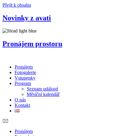
Přejít k obsahu
Novinky z avati
Pronájem prostoru
Pronájem
Fotogalerie
Vstupenky
Program
Seznam událostí
Měsíční kalendář
O nás
Kontakt
Pronájem