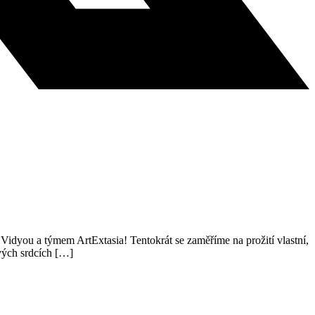
Vidyou a týmem ArtExtasia! Tentokrát se zaměříme na prožití vlastní,
svých srdcích […]