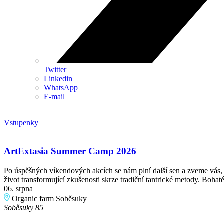
Twitter
Linkedin
WhatsApp
E-mail
Vstupenky
ArtExtasia Summer Camp 2026
Po úspěšných víkendových akcích se nám plní další sen a zveme vás, 
život transformující zkušenosti skrze tradiční tantrické metody. Boh
06. srpna
Organic farm Soběsuky
Soběsuky 85