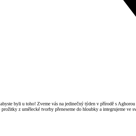
abyste byli u toho! Zveme vás na jedinečný týden v přírodě s Aghorou 
até prožitky z umělecké tvorby přeneseme do hloubky a integrujeme ve 