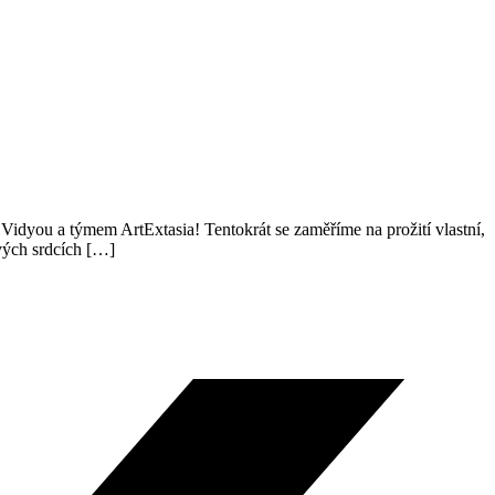
Vidyou a týmem ArtExtasia! Tentokrát se zaměříme na prožití vlastní,
svých srdcích […]