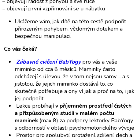
– objevují radost z pohybu a své ruce
– objevují první vzpřimování se u nábytku
Ukážeme vám, jak dítě na této cestě podpořit
přirozeným pohybem, vědomým dotekem a
bezpečnou manipulací.
Co vás čeká?
Zábavné cvičení BabYogy
pro vás a vaše
miminko od cca 8 měsíců. Maminky často
odcházejí s úlevou, že v tom nejsou samy – a s
jistotou, že jejich miminko dostává to, co
skutečně potřebuje a ony ví jak a proč na to, i jak
jej podpořit
Lekce probíhají
v příjemném prostředí čistých
a přizpůsobeným studií v malém počtu
maminek
(max 8) za podpory lektorky BabYogy
s odborností v oblasti psychomotorického vývoje
Prostor pro spolubytí, protažení, sdílení, dech a