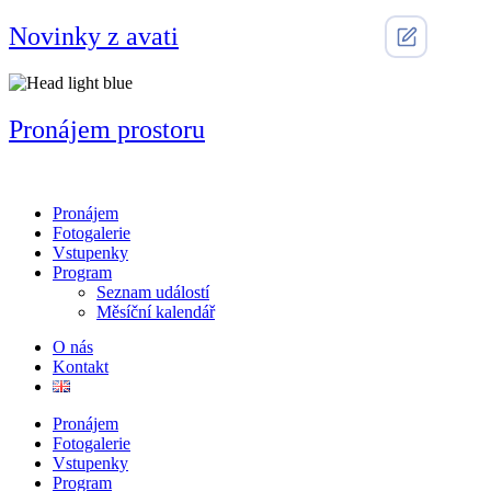
Přejít
Novinky z avati
k
obsahu
Pronájem prostoru
Pronájem
Fotogalerie
Vstupenky
Program
Seznam událostí
Měsíční kalendář
O nás
Kontakt
Pronájem
Fotogalerie
Vstupenky
Program