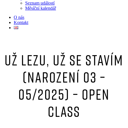
Seznam událostí
Měsíční kalendář
O nás
Kontakt
UŽ LEZU, UŽ SE STAVÍM
(narození 03 –
05/2025) – OPEN
CLASS