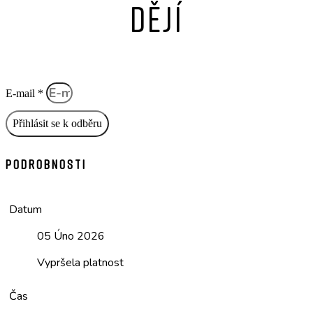
dějí
E-mail *
Přihlásit se k odběru
Podrobnosti
Datum
05 Úno 2026
Vypršela platnost
Čas