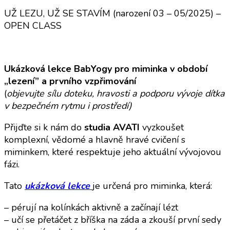
UŽ LEZU, UŽ SE STAVÍM (narození 03 – 05/2025) –
OPEN CLASS
Ukázková lekce BabYogy pro miminka v období
„lezení” a prvního vzpřimování
(
objevujte sílu doteku, hravosti a podporu vývoje dítka
v bezpečném rytmu i prostředí)
Přijďte si k nám do
studia AVATI
vyzkoušet
komplexní, vědomé a hlavně hravé cvičení s
miminkem, které respektuje jeho aktuální vývojovou
fázi.
Tato
ukázková lekce
je určená pro miminka, která:
– pérují na kolínkách aktivně a začínají lézt
– učí se přetáčet z bříška na záda a zkouší první sedy