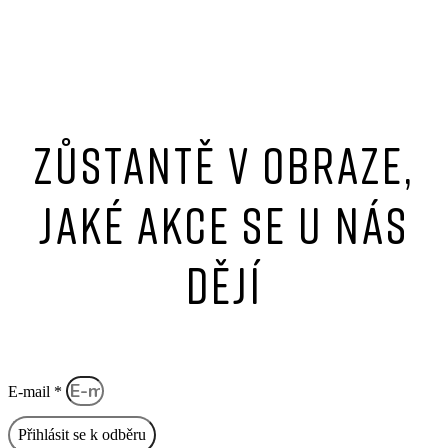
Zůstantě v obraze,
jaké akce se u nás
dějí
E-mail *
Přihlásit se k odběru