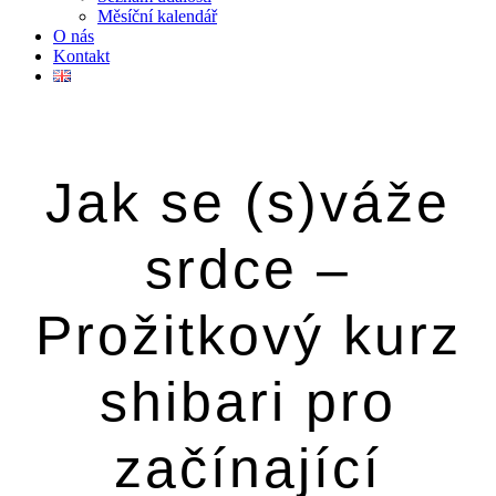
Měsíční kalendář
O nás
Kontakt
Jak se (s)váže
srdce –
Prožitkový kurz
shibari pro
začínající