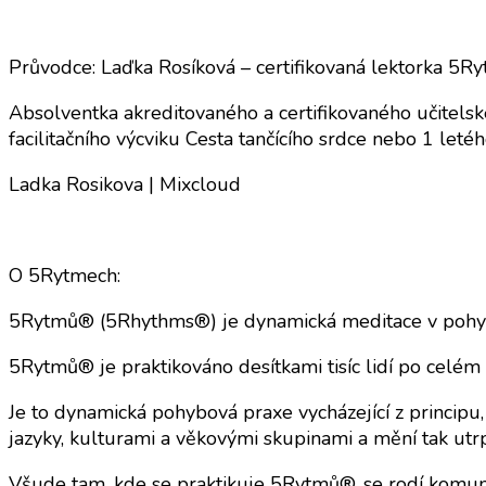
Průvodce: Laďka Rosíková – certifikovaná lektorka 5
Absolventka akreditovaného a certifikovaného učitels
facilitačního výcviku Cesta tančícího srdce nebo 1 leté
Ladka Rosikova | Mixcloud
O 5Rytmech:
5Rytmů® (5Rhythms®) je dynamická meditace v pohybu
5Rytmů® je praktikováno desítkami tisíc lidí po celém
Je to dynamická pohybová praxe vycházející z principu
jazyky, kulturami a věkovými skupinami a mění tak utr
Všude tam, kde se praktikuje 5Rytmů®, se rodí komunita