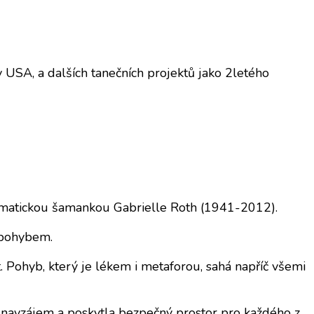
USA, a dalších tanečních projektů jako 2letého
smatickou šamankou Gabrielle Roth (1941-2012).
m pohybem.
. Pohyb, který je lékem i metaforou, sahá napříč všemi
se navzájem a poskytla bezpečný prostor pro každého z