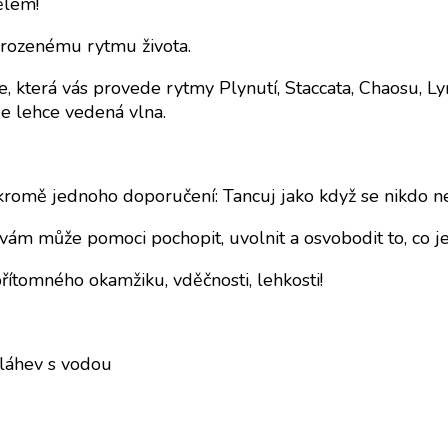
tělem!
řirozenému rytmu života.
 která vás provede rytmy Plynutí, Staccata, Chaosu, Ly
e lehce vedená vlna.
kromě jednoho doporučení: Tancuj jako když se nikdo ne
ám může pomoci pochopit, uvolnit a osvobodit to, co je
přítomného okamžiku, vděčnosti, lehkosti!
láhev s vodou