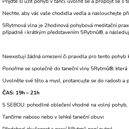
Přijďte si užít pohyb v tanci, uvolnit se a propojit se s 
Nechte, aby vás vaše chodidla vedla a naslouchejte p
5Rytmová vlna je 2hodinová pohybová meditační praxe,
případně i krátkým představením 5Rytmů®, a následuj
Neexistují žádná omezení či pravidla pro tento pohyb 
Ponořme se společně do taneční vlny 5Rytmů®, která v
Uvolněte své tělo a mysl, protancujte se do radosti a 
ČAS: 19h – 21h
S SEBOU: pohodlné oblečení vhodné na volný pohyb, 
Tančíme naboso nebo v lehké taneční obuvi
Předchozí zkušenost s praxí 5Rytmů není nutná.