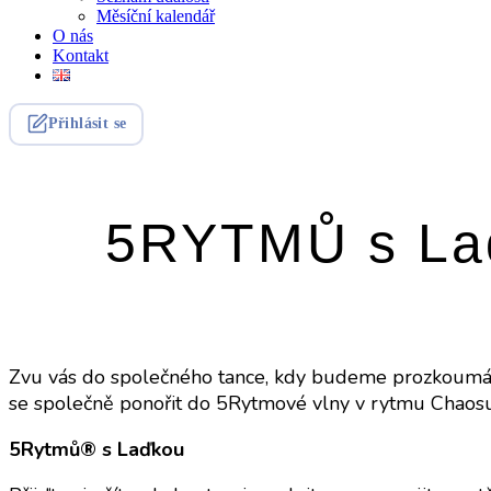
Měsíční kalendář
O nás
Kontakt
Přihlásit se
5RYTMŮ s La
Zvu vás do společného tance, kdy budeme prozkoumávat,
se společně ponořit do 5Rytmové vlny v rytmu Chaosu
5Rytmů® s Laďkou