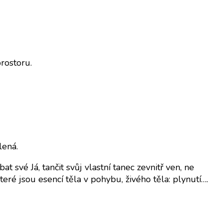
rostoru.
lená.
 své Já, tančit svůj vlastní tanec zevnitř ven, ne
eré jsou esencí těla v pohybu, živého těla: plynutí….