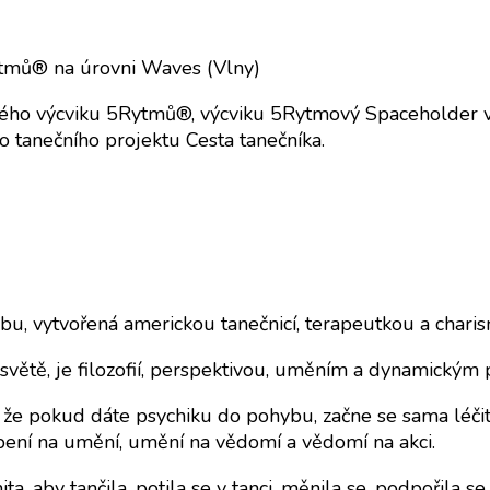
Rytmů® na úrovni Waves (Vlny)
kého výcviku 5Rytmů®, výcviku 5Rytmový Spaceholder v 
ho tanečního projektu Cesta tanečníka.
, vytvořená americkou tanečnicí, terapeutkou a chari
 světě, je filozofií, perspektivou, uměním a dynamický
, že pokud dáte psychiku do pohybu, začne se sama léčit
pení na umění, umění na vědomí a vědomí na akci.
, aby tančila, potila se v tanci, měnila se, podpořila 