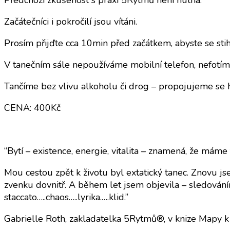
Začátečníci i pokročilí jsou vítáni.
Prosím přijďte cca 10min před začátkem, abyste se stih
V tanečním sále nepoužíváme mobilní telefon, nefotíme
Tančíme bez vlivu alkoholu či drog – propojujeme se h
CENA: 400Kč
“Bytí – existence, energie, vitalita – znamená, že mám
Mou cestou zpět k životu byl extatický tanec. Znovu jsem
zvenku dovnitř. A během let jsem objevila – sledováním 
staccato…..chaos…..lyrika.….klid.”
Gabrielle Roth, zakladatelka 5Rytmů®, v knize Mapy k 