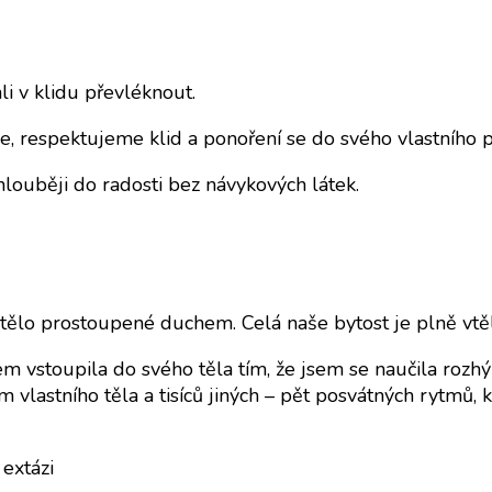
li v klidu převléknout.
, respektujeme klid a ponoření se do svého vlastního p
louběji do radosti bez návykových látek.
e tělo prostoupené duchem. Celá naše bytost je plně vtě
 vstoupila do svého těla tím, že jsem se naučila rozhýbat
vlastního těla a tisíců jiných – pět posvátných rytmů, kt
extázi