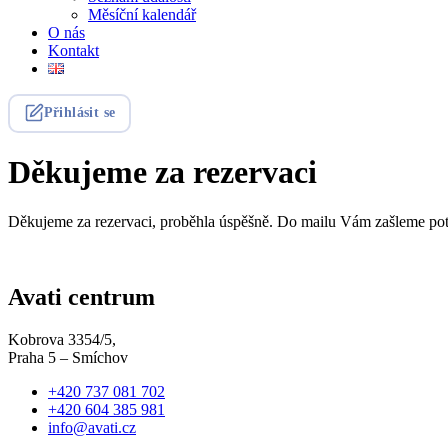
Měsíční kalendář
O nás
Kontakt
Přihlásit se
Děkujeme za rezervaci
Děkujeme za rezervaci, proběhla úspěšně. Do mailu Vám zašleme pot
Avati centrum
Kobrova 3354/5,
Praha 5 – Smíchov
+420 737 081 702
+420 604 385 981
info@avati.cz