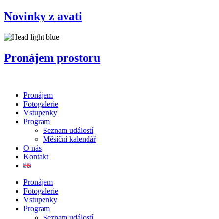
Přejít
Novinky z avati
k
obsahu
Pronájem prostoru
Pronájem
Fotogalerie
Vstupenky
Program
Seznam událostí
Měsíční kalendář
O nás
Kontakt
Pronájem
Fotogalerie
Vstupenky
Program
Seznam událostí