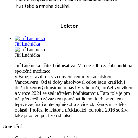
husitské a mnoha dalšími.
Lektor
Jiří Lněnička
Jiří Lněnička
Jiří Lněnička učitel bódhisattva. V roce 2005 začal chodit na
společné meditace
v Brně, strávil rok v zenovém centru v kanadském
Vancouveru. Od té doby absolvoval celou řadu kratších i
delších zenových ústraní u nás i v zahraničí, prošel výcvikem
a v roce 2024 se stal učitelem bódhisattvou. Tato role je pro
něj především závazkem pomáhat lidem, kteří se zenem
teprve začínají a hledají někoho s více zkušenostmi v této
oblasti. Profesí je lektor a překladatel, od roku 2016 se živí
také jako terapeut zen shiatsu
Umístění