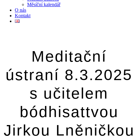
Měsíční kalendář
O nás
Kontakt
Meditační
ústraní 8.3.2025
s učitelem
bódhisattvou
Jirkou Lněničkou