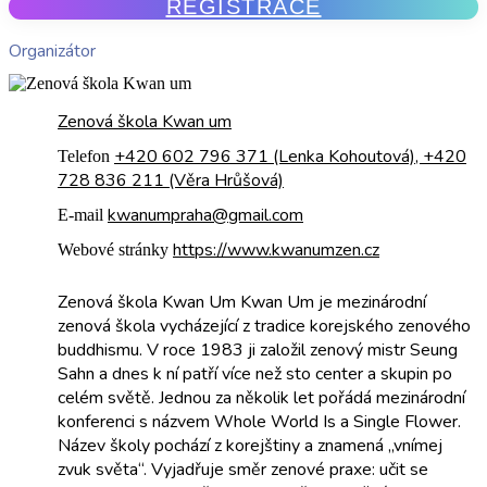
REGISTRACE
Organizátor
Zenová škola Kwan um
+420 602 796 371 (Lenka Kohoutová), +420
Telefon
728 836 211 (Věra Hrůšová)
kwanumpraha@gmail.com
E-mail
https://www.kwanumzen.cz
Webové stránky
Zenová škola Kwan Um Kwan Um je mezinárodní
zenová škola vycházející z tradice korejského zenového
buddhismu. V roce 1983 ji založil zenový mistr Seung
Sahn a dnes k ní patří více než sto center a skupin po
celém světě. Jednou za několik let pořádá mezinárodní
konferenci s názvem Whole World Is a Single Flower.
Název školy pochází z korejštiny a znamená „vnímej
zvuk světa“. Vyjadřuje směr zenové praxe: učit se