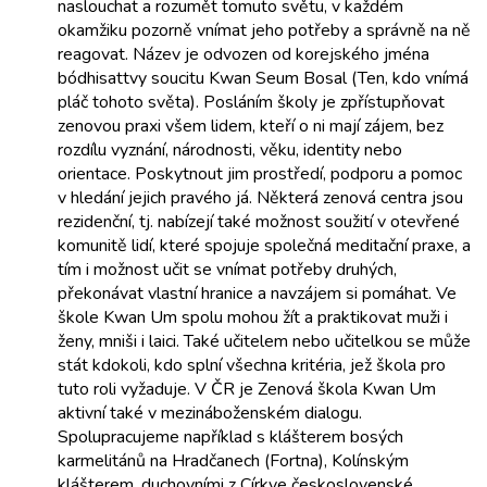
naslouchat a rozumět tomuto světu, v každém
okamžiku pozorně vnímat jeho potřeby a správně na ně
reagovat. Název je odvozen od korejského jména
bódhisattvy soucitu Kwan Seum Bosal (Ten, kdo vnímá
pláč tohoto světa). Posláním školy je zpřístupňovat
zenovou praxi všem lidem, kteří o ni mají zájem, bez
rozdílu vyznání, národnosti, věku, identity nebo
orientace. Poskytnout jim prostředí, podporu a pomoc
v hledání jejich pravého já. Některá zenová centra jsou
rezidenční, tj. nabízejí také možnost soužití v otevřené
komunitě lidí, které spojuje společná meditační praxe, a
tím i možnost učit se vnímat potřeby druhých,
překonávat vlastní hranice a navzájem si pomáhat. Ve
škole Kwan Um spolu mohou žít a praktikovat muži i
ženy, mniši i laici. Také učitelem nebo učitelkou se může
stát kdokoli, kdo splní všechna kritéria, jež škola pro
tuto roli vyžaduje. V ČR je Zenová škola Kwan Um
aktivní také v mezináboženském dialogu.
Spolupracujeme například s klášterem bosých
karmelitánů na Hradčanech (Fortna), Kolínským
klášterem, duchovními z Církve československé