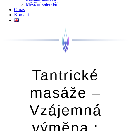
Měsíční kalendář
O nás
Kontakt
Tantrické
masáže –
Vzájemná
výměna :