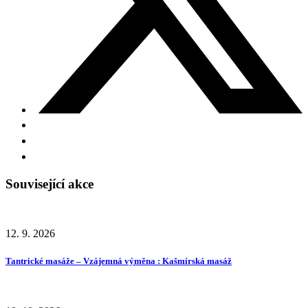
Související akce
12. 9. 2026
Tantrické masáže – Vzájemná výměna : Kašmírská masáž