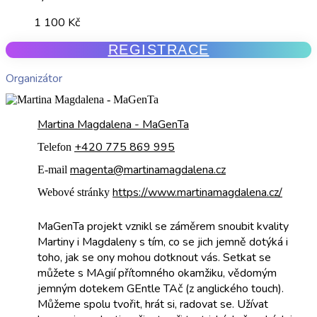
1 100 Kč
REGISTRACE
Organizátor
Martina Magdalena - MaGenTa
+420 775 869 995
Telefon
magenta@martinamagdalena.cz
E-mail
https://www.martinamagdalena.cz/
Webové stránky
MaGenTa projekt vznikl se záměrem snoubit kvality
Martiny i Magdaleny s tím, co se jich jemně dotýká i
toho, jak se ony mohou dotknout vás. Setkat se
můžete s MAgií přítomného okamžiku, vědomým
jemným dotekem GEntle TAč (z anglického touch).
Můžeme spolu tvořit, hrát si, radovat se. Užívat