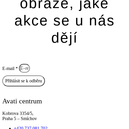
obraze, jaké
akce se u nás
dějí
E-mail *
Přihlásit se k odběru
Avati centrum
Kobrova 3354/5,
Praha 5 – Smíchov
+420 737 081 702