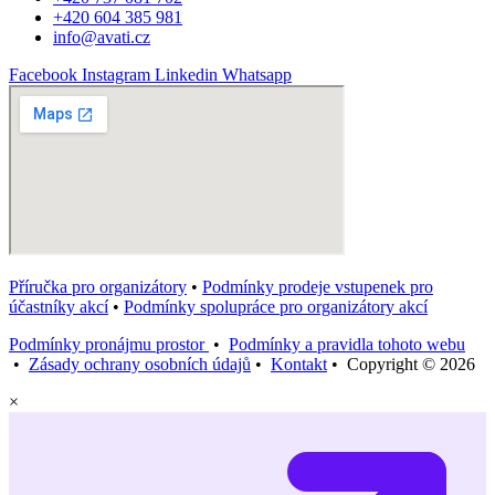
+420 604 385 981
info@avati.cz
Facebook
Instagram
Linkedin
Whatsapp
Příručka pro organizátory
•
Podmínky prodeje vstupenek pro
účastníky akcí
•
Podmínky spolupráce pro organizátory akcí
Podmínky pronájmu prostor
•
Podmínky a pravidla tohoto webu
•
Zásady ochrany osobních údajů
•
Kontakt
• Copyright © 2026
×