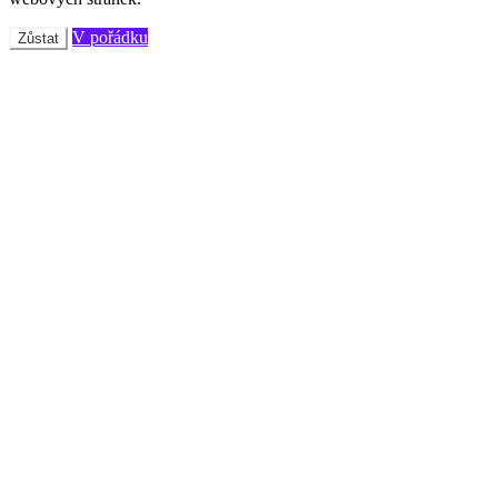
V pořádku
Zůstat