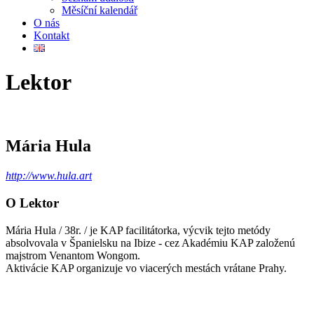
Měsíční kalendář
O nás
Kontakt
Lektor
Mária Hula
http://www.hula.art
O Lektor
Mária Hula / 38r. / je KAP facilitátorka, výcvik tejto metódy
absolvovala v Španielsku na Ibize - cez Akadémiu KAP založenú
majstrom Venantom Wongom.
Aktivácie KAP organizuje vo viacerých mestách vrátane Prahy.