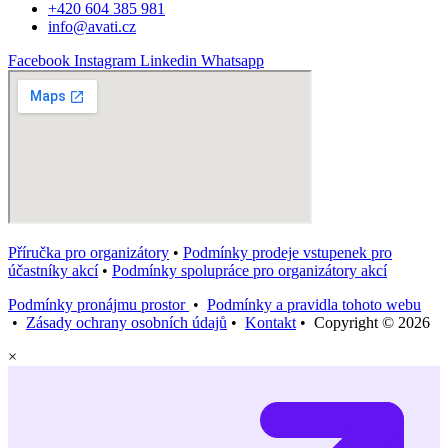
+420 604 385 981
info@avati.cz
Facebook
Instagram
Linkedin
Whatsapp
Příručka pro organizátory
•
Podmínky prodeje vstupenek pro
účastníky akcí
•
Podmínky spolupráce pro organizátory akcí
Podmínky pronájmu prostor
•
Podmínky a pravidla tohoto webu
•
Zásady ochrany osobních údajů
•
Kontakt
• Copyright © 2026
×