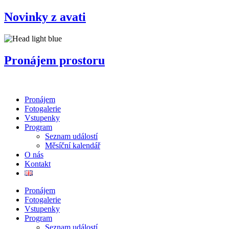
Přejít
Novinky z avati
k
obsahu
Pronájem prostoru
Pronájem
Fotogalerie
Vstupenky
Program
Seznam událostí
Měsíční kalendář
O nás
Kontakt
Pronájem
Fotogalerie
Vstupenky
Program
Seznam událostí