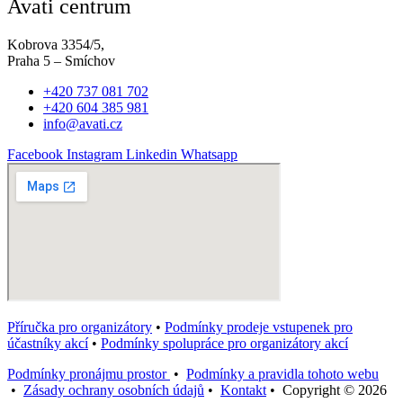
Avati centrum
Kobrova 3354/5,
Praha 5 – Smíchov
+420 737 081 702
+420 604 385 981
info@avati.cz
Facebook
Instagram
Linkedin
Whatsapp
Příručka pro organizátory
•
Podmínky prodeje vstupenek pro
účastníky akcí
•
Podmínky spolupráce pro organizátory akcí
Podmínky pronájmu prostor
•
Podmínky a pravidla tohoto webu
•
Zásady ochrany osobních údajů
•
Kontakt
• Copyright © 2026