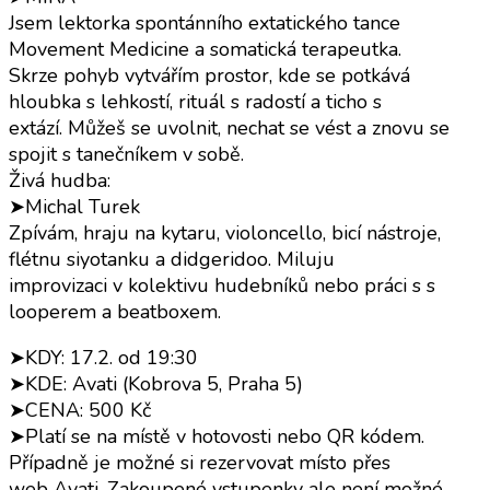
Jsem lektorka spontánního extatického tance
Movement Medicine a somatická terapeutka.
Skrze pohyb vytvářím prostor, kde se potkává
hloubka s lehkostí, rituál s radostí a ticho s
extází. Můžeš se uvolnit, nechat se vést a znovu se
spojit s tanečníkem v sobě.
Živá hudba:
➤Michal Turek
Zpívám, hraju na kytaru, violoncello, bicí nástroje,
flétnu siyotanku a didgeridoo. Miluju
improvizaci v kolektivu hudebníků nebo práci s s
looperem a beatboxem.
➤KDY: 17.2. od 19:30
➤KDE: Avati (Kobrova 5, Praha 5)
➤CENA: 500 Kč
➤Platí se na místě v hotovosti nebo QR kódem.
Případně je možné si rezervovat místo přes
web Avati. Zakoupené vstupenky ale není možné