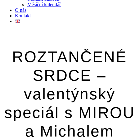
Měsíční kalendář
O nás
Kontakt
ROZTANČENÉ
SRDCE –
valentýnský
speciál s MIROU
a Michalem