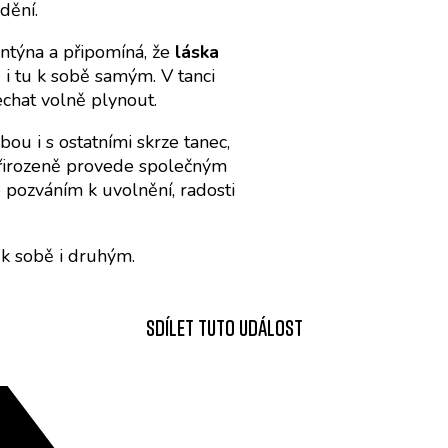
dění.
entýna a připomíná, že
láska
 i tu k sobě samým. V tanci
chat volně plynout.
ou i s ostatními skrze tanec,
přirozeně provede společným
e pozváním k uvolnění, radosti
k sobě i druhým.
Sdílet tuto událost