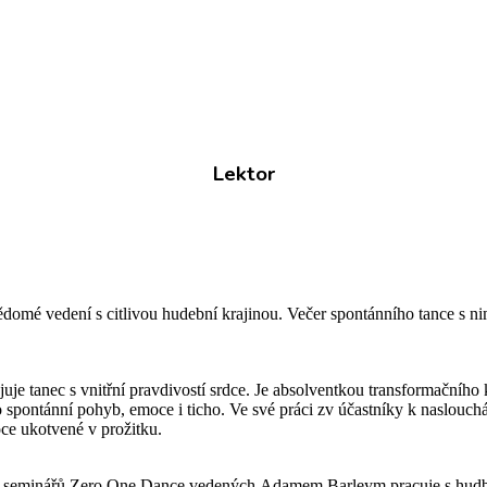
Lektor
domé vedení s citlivou hudební krajinou. Večer spontánního tance s nim
uje tanec s vnitřní pravdivostí srdce. Je absolventkou transformačníh
spontánní pohyb, emoce i ticho. Ve své práci zv účastníky k naslouchání
oce ukotvené v prožitku.
ent seminářů Zero One Dance vedených Adamem Barleym pracuje s hudbo