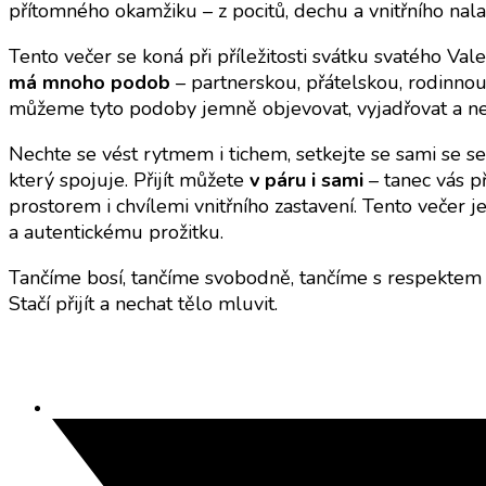
přítomného okamžiku – z pocitů, dechu a vnitřního nala
Tento večer se koná při příležitosti svátku svatého Val
má mnoho podob
– partnerskou, přátelskou, rodinnou
můžeme tyto podoby jemně objevovat, vyjadřovat a ne
Nechte se vést rytmem i tichem, setkejte se sami se seb
který spojuje. Přijít můžete
v páru i sami
– tanec vás 
prostorem i chvílemi vnitřního zastavení. Tento večer j
a autentickému prožitku.
Tančíme bosí, tančíme svobodně, tančíme s respektem 
Stačí přijít a nechat tělo mluvit.