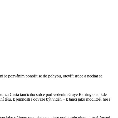
i je pozváním ponořit se do pohybu, otevřít srdce a nechat se
o kurzu Cesta tančícího srdce pod vedením Guye Barringtona, kde
 tělu, k jemnosti i odvaze být viděn – k tanci jako modlitbě, hře i
u jako s živým organismem, který podporuje plynutí, rozšiřování