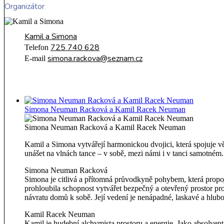
Organizátor
Kamil a Simona
725 740 628
Telefon
simona.rackova@seznam.cz
E-mail
Simona Neuman Racková a Kamil Racek Neuman
Simona Neuman Racková a Kamil Racek Neuman
Kamil a Simona vytvářejí harmonickou dvojici, která spojuje vě
unášet na vlnách tance – v sobě, mezi námi i v tanci samotném.
Simona Neuman Racková
Simona je citlivá a přítomná průvodkyně pohybem, která propoj
prohloubila schopnost vytvářet bezpečný a otevřený prostor pro 
návratu domů k sobě. Její vedení je nenápadné, laskavé a hlub
Kamil Racek Neuman
Kamil je hudební alchymista prostoru a energie. Jako absolv