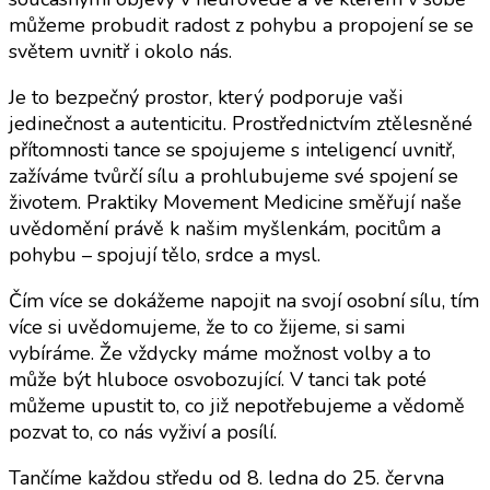
můžeme probudit radost z pohybu a propojení se se
světem uvnitř i okolo nás.
Je to bezpečný prostor, který podporuje vaši
jedinečnost a autenticitu. Prostřednictvím ztělesněné
přítomnosti tance se spojujeme s inteligencí uvnitř,
zažíváme tvůrčí sílu a prohlubujeme své spojení se
životem. Praktiky Movement Medicine směřují naše
uvědomění právě k našim myšlenkám, pocitům a
pohybu – spojují tělo, srdce a mysl.
Čím více se dokážeme napojit na svojí osobní sílu, tím
více si uvědomujeme, že to co žijeme, si sami
vybíráme. Že vždycky máme možnost volby a to
může být hluboce osvobozující. V tanci tak poté
můžeme upustit to, co již nepotřebujeme a vědomě
pozvat to, co nás vyživí a posílí.
Tančíme každou středu od 8. ledna do 25. června