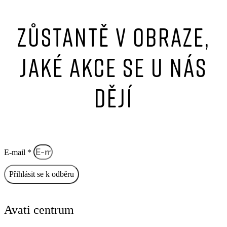
Zůstantě v obraze,
jaké akce se u nás
dějí
E-mail *
Přihlásit se k odběru
Avati centrum