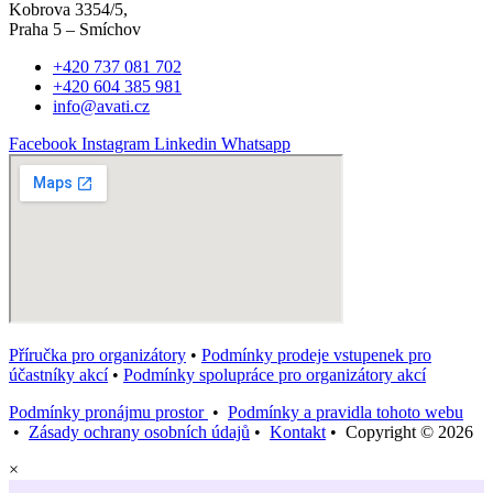
Kobrova 3354/5,
Praha 5 – Smíchov
+420 737 081 702
+420 604 385 981
info@avati.cz
Facebook
Instagram
Linkedin
Whatsapp
Příručka pro organizátory
•
Podmínky prodeje vstupenek pro
účastníky akcí
•
Podmínky spolupráce pro organizátory akcí
Podmínky pronájmu prostor
•
Podmínky a pravidla tohoto webu
•
Zásady ochrany osobních údajů
•
Kontakt
• Copyright © 2026
×