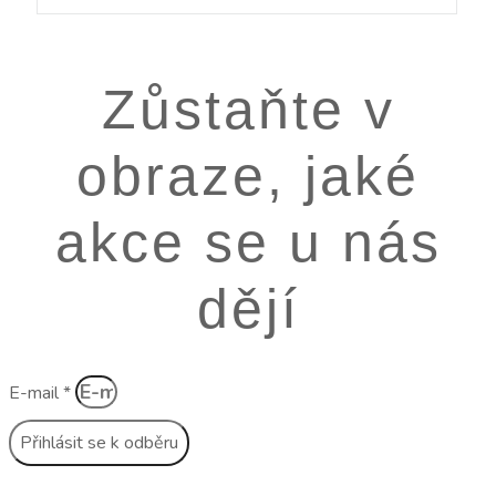
Zůstaňte v
obraze, jaké
akce se u nás
dějí
E-mail *
Přihlásit se k odběru