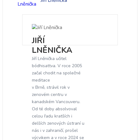
Jiří Lněnička
JIŘÍ
LNĚNIČKA
Jiří Lněnička učitel
bódhisattva. V roce 2005
začal chodit na společné
meditace
v Brně, strávil rok v
zenovém centru v
kanadském Vancouveru.
Od té doby absolvoval
celou řadu kratších i
delších zenových ústraní u
nás i v zahraničí, prošel
výcvikem a v roce 2024 se