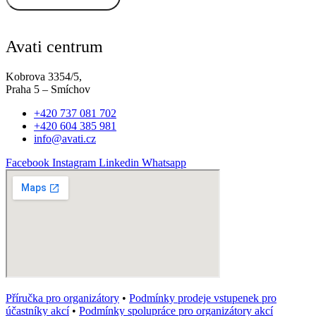
Avati centrum
Kobrova 3354/5,
Praha 5 – Smíchov
+420 737 081 702
+420 604 385 981
info@avati.cz
Facebook
Instagram
Linkedin
Whatsapp
Příručka pro organizátory
•
Podmínky prodeje vstupenek pro
účastníky akcí
•
Podmínky spolupráce pro organizátory akcí