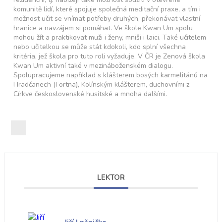
komunitě lidí, které spojuje společná meditační praxe, a tím i
možnost učit se vnímat potřeby druhých, překonávat vlastní
hranice a navzájem si pomáhat. Ve škole Kwan Um spolu
mohou žít a praktikovat muži i ženy, mniši i laici. Také učitelem
nebo učitelkou se může stát kdokoli, kdo splní všechna
kritéria, jež škola pro tuto roli vyžaduje. V ČR je Zenová škola
Kwan Um aktivní také v mezináboženském dialogu.
Spolupracujeme například s klášterem bosých karmelitánů na
Hradčanech (Fortna), Kolínským klášterem, duchovními z
Církve československé husitské a mnoha dalšími.
LEKTOR