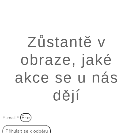
Zůstantě v
obraze, jaké
akce se u nás
dějí
E-mail *
Přihlásit se k odběru