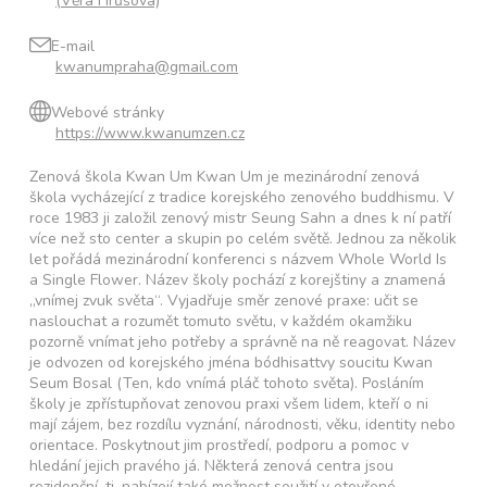
(Věra Hrůšová)
E-mail
kwanumpraha@gmail.com
Webové stránky
https://www.kwanumzen.cz
Zenová škola Kwan Um Kwan Um je mezinárodní zenová
škola vycházející z tradice korejského zenového buddhismu. V
roce 1983 ji založil zenový mistr Seung Sahn a dnes k ní patří
více než sto center a skupin po celém světě. Jednou za několik
let pořádá mezinárodní konferenci s názvem Whole World Is
a Single Flower. Název školy pochází z korejštiny a znamená
„vnímej zvuk světa“. Vyjadřuje směr zenové praxe: učit se
naslouchat a rozumět tomuto světu, v každém okamžiku
pozorně vnímat jeho potřeby a správně na ně reagovat. Název
je odvozen od korejského jména bódhisattvy soucitu Kwan
Seum Bosal (Ten, kdo vnímá pláč tohoto světa). Posláním
školy je zpřístupňovat zenovou praxi všem lidem, kteří o ni
mají zájem, bez rozdílu vyznání, národnosti, věku, identity nebo
orientace. Poskytnout jim prostředí, podporu a pomoc v
hledání jejich pravého já. Některá zenová centra jsou
rezidenční, tj. nabízejí také možnost soužití v otevřené