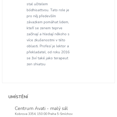
stal učitelem
bódhisattvou. Tato role je
pro něj především
závazkem pomáhat lidem,
kteří se zenem teprve
začínají a hledají někoho s
více zkušenostmi v této
oblasti. Profesí je lektor a
překladatel, od roku 2016
se živí také jako terapeut
zen shiatsu
UMÍSTĚNÍ
Centrum Avati - malý sál
Kobrova 3354, 150 00 Praha 5-Smíchov