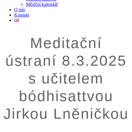
Měsíční kalendář
O nás
Kontakt
Meditační
ústraní 8.3.2025
s učitelem
bódhisattvou
Jirkou Lněničkou