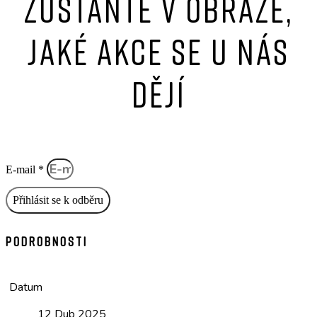
Zůstaňte v obraze,
jaké akce se u nás
dějí
E-mail *
Přihlásit se k odběru
Podrobnosti
Datum
12 Dub 2025