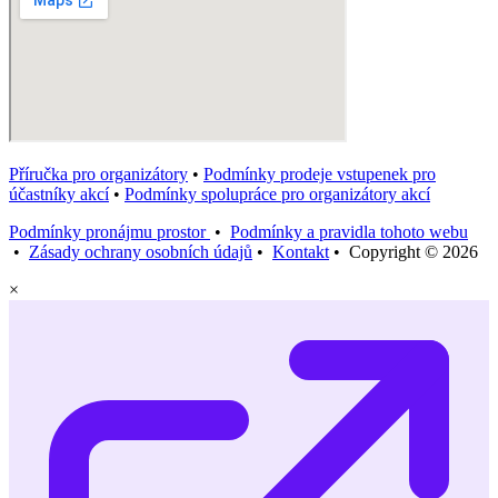
Příručka pro organizátory
•
Podmínky prodeje vstupenek pro
účastníky akcí
•
Podmínky spolupráce pro organizátory akcí
Podmínky pronájmu prostor
•
Podmínky a pravidla tohoto webu
•
Zásady ochrany osobních údajů
•
Kontakt
• Copyright © 2026
×