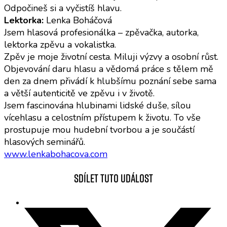
Odpočineš si a vyčistíš hlavu.
Lektorka:
Lenka Boháčová
Jsem hlasová profesionálka – zpěvačka, autorka,
lektorka zpěvu a vokalistka.
Zpěv je moje životní cesta. Miluji výzvy a osobní růst.
Objevování daru hlasu a vědomá práce s tělem mě
den za dnem přivádí k hlubšímu poznání sebe sama
a větší autenticitě ve zpěvu i v životě.
Jsem fascinována hlubinami lidské duše, sílou
vícehlasu a celostním přístupem k životu. To vše
prostupuje mou hudební tvorbou a je součástí
hlasových seminářů.
www.lenkabohacova.com
Sdílet tuto událost