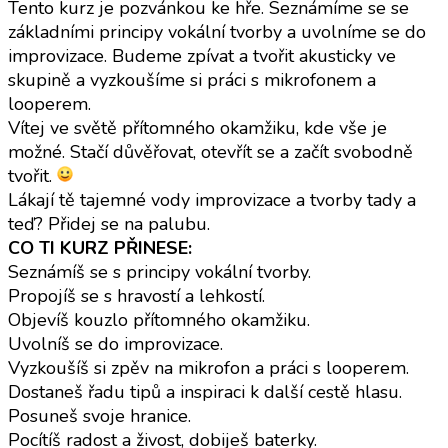
Tento kurz je pozvánkou ke hře. Seznámíme se se
základními principy vokální tvorby a uvolníme se do
improvizace. Budeme zpívat a tvořit akusticky ve
skupině a vyzkoušíme si práci s mikrofonem a
looperem.
Vítej ve světě přítomného okamžiku, kde vše je
možné. Stačí důvěřovat, otevřít se a začít svobodně
tvořit.
Lákají tě tajemné vody improvizace a tvorby tady a
teď? Přidej se na palubu.
CO TI KURZ PŘINESE:
Seznámíš se s principy vokální tvorby.
Propojíš se s hravostí a lehkostí.
Objevíš kouzlo přítomného okamžiku.
Uvolníš se do improvizace.
Vyzkoušíš si zpěv na mikrofon a práci s looperem.
Dostaneš řadu tipů a inspiraci k další cestě hlasu.
Posuneš svoje hranice.
Pocítíš radost a živost, dobiješ baterky.