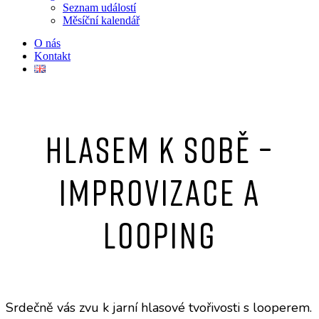
Seznam událostí
Měsíční kalendář
O nás
Kontakt
Hlasem k sobě –
improvizace a
looping
Srdečně vás zvu k jarní hlasové tvořivosti s looperem.