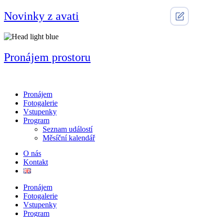
Přejít
Novinky z avati
k
obsahu
Pronájem prostoru
Pronájem
Fotogalerie
Vstupenky
Program
Seznam událostí
Měsíční kalendář
O nás
Kontakt
Pronájem
Fotogalerie
Vstupenky
Program